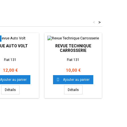
<
>
UE AUTO VOLT
REVUE TECHNIQUE
REV
CARROSSERIE
Fiat 131
Fiat 131
Prix
Prix
12,00 €
10,00 €


Ajouter au panier
Ajouter au panier
Détails
Détails