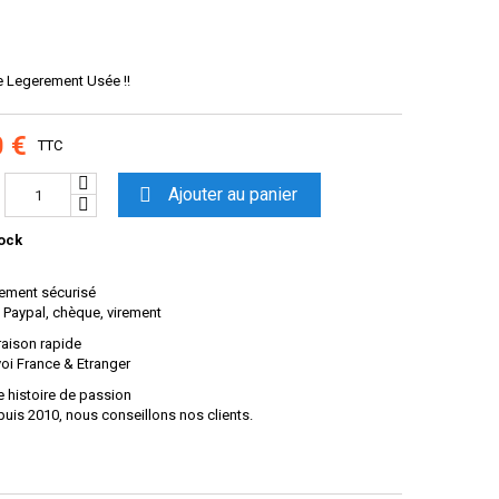
e Legerement Usée !!
0 €
TTC

Ajouter au panier
ock
ement sécurisé
 Paypal, chèque, virement
raison rapide
oi France & Etranger
 histoire de passion
uis 2010, nous conseillons nos clients.