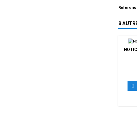
Référenc
8 AUTR
NOTIC
