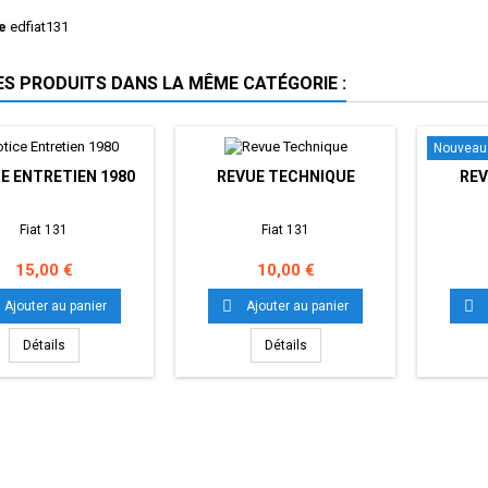
e
edfiat131
ES PRODUITS DANS LA MÊME CATÉGORIE :
Nouveau
E ENTRETIEN 1980
REVUE TECHNIQUE
REV
Fiat 131
Fiat 131
Prix
Prix
15,00 €
10,00 €


Ajouter au panier
Ajouter au panier
Détails
Détails