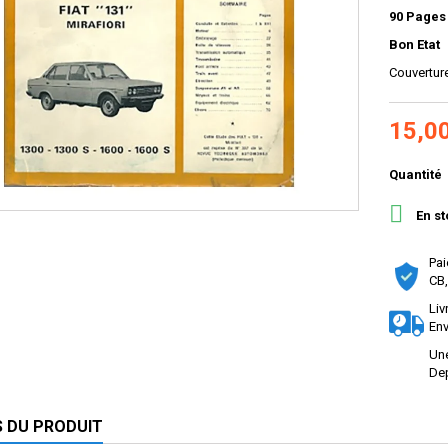
90 Pages
Bon Etat
Couvertur
15,0
Quantité

En st
Pai
CB,
Liv
Env
Une
Dep
S DU PRODUIT