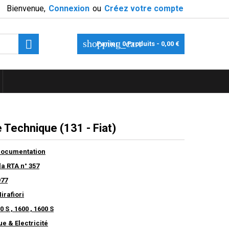
Bienvenue,
Connexion
ou
Créez votre compte

shopping_cart
Panier:
0
Produits - 0,00 €
 Technique (131 - Fiat)
Documentation
a RTA n° 357
977
irafiori
0 S , 1600 , 1600 S
e & Electricité