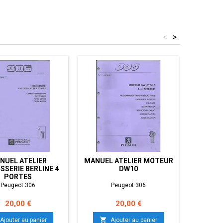
<
>
NUEL ATELIER
MANUEL ATELIER MOTEUR
MANUEL
SSERIE BERLINE 4
DW10
PORTES
Peugeot 306
Peugeot 306
Prix
Prix
20,00 €
20,00 €


Ajouter au panier
Ajouter au panier