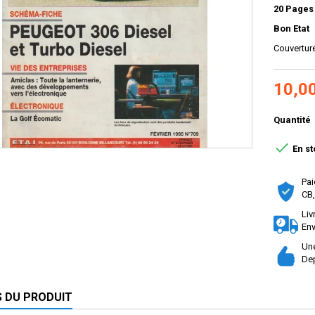
20 Pages
Bon Etat
Couvertur
10,0
Quantité

En st
Pai
CB,
Liv
Env
Une
Dep
S DU PRODUIT