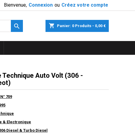
Bienvenue,
Connexion
ou
Créez votre compte

shopping_cart
Panier:
0
Produits - 0,00 €
 Technique Auto Volt (306 -
ot)
 N° 709
995
chnique
te & Electronique
306 Diesel & Turbo Diesel