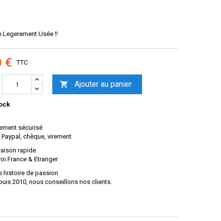
e Legerement Usée !!
0 €
TTC
Ajouter au panier

ock
ement sécurisé
 Paypal, chèque, virement
raison rapide
oi France & Etranger
 histoire de passion
uis 2010, nous conseillons nos clients.