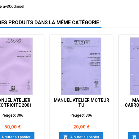
e
av306diesel
RES PRODUITS DANS LA MÊME CATÉGORIE :
NUEL ATELIER
MANUEL ATELIER MOTEUR
MA
ECTRICITÉ 2001
TU
CARRO
Peugeot 306
Peugeot 306
Prix
Prix
50,00 €
20,00 €


Ajouter au panier
Ajouter au panier