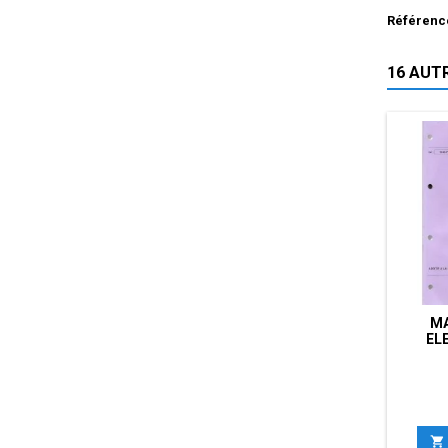
Référenc
16 AUT
MA
EL
