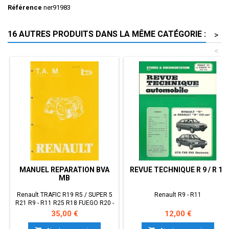
Référence
ner91983
16 AUTRES PRODUITS DANS LA MÊME CATÉGORIE :
>
<
MANUEL REPARATION BVA
REVUE TECHNIQUE R 9 / R 11
MB
Renault TRAFIC R19 R5 / SUPER 5
Renault R9 - R11
R21 R9 - R11 R25 R18 FUEGO R20 -
R30
Prix
Prix
35,00 €
12,00 €