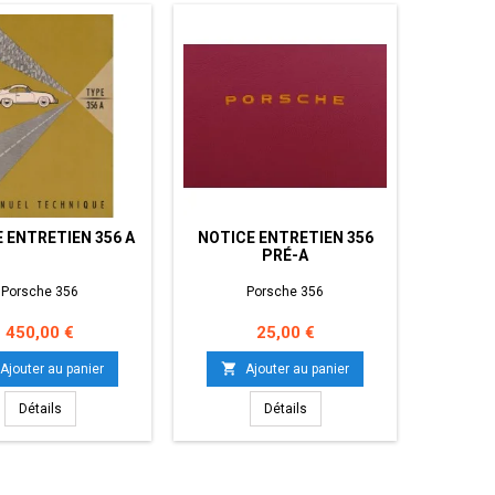
 ENTRETIEN 356 A
NOTICE ENTRETIEN 356
RETR
PRÉ-A
Porsche 356
Porsche 356
Prix
Prix
450,00 €
25,00 €


Ajouter au panier
Ajouter au panier
Détails
Détails