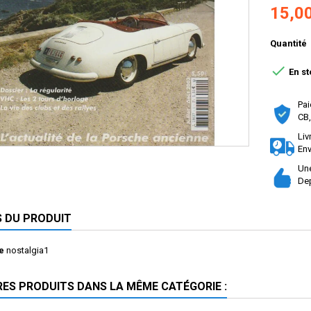
15,0
Quantité

En st
Pai
CB,
Liv
Env
Une
Dep
S DU PRODUIT
e
nostalgia1
RES PRODUITS DANS LA MÊME CATÉGORIE :