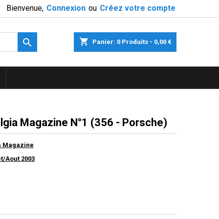
Bienvenue,
Connexion
ou
Créez votre compte

shopping_cart
Panier:
0
Produits - 0,00 €
lgia Magazine N°1 (356 - Porsche)
a Magazine
et/Aout 2003