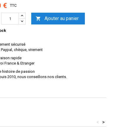
0 €
TTC
Ajouter au panier

ock
ement sécurisé
 Paypal, chèque, virement
raison rapide
oi France & Etranger
 histoire de passion
uis 2010, nous conseillons nos clients.
<
>