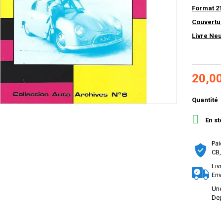
Format 2
Couvertu
Livre Ne
20,0
Quantité

En st
Pai
CB,
Liv
Env
Une
Dep