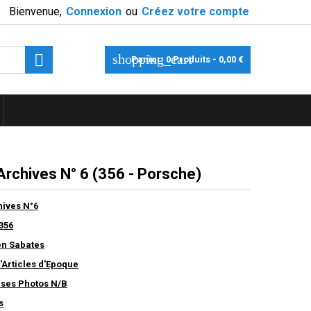
Bienvenue,
Connexion
ou
Créez votre compte

shopping_cart
Panier:
0
Produits - 0,00 €
Archives N° 6 (356 - Porsche)
hives N°6
356
en Sabates
'Articles d'Epoque
ses Photos N/B
s