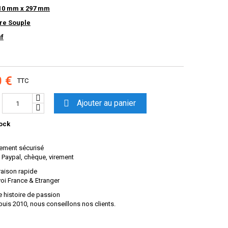
10 mm x 297 mm
re Souple
uf
0 €
TTC

Ajouter au panier
ock
ement sécurisé
 Paypal, chèque, virement
raison rapide
oi France & Etranger
 histoire de passion
uis 2010, nous conseillons nos clients.