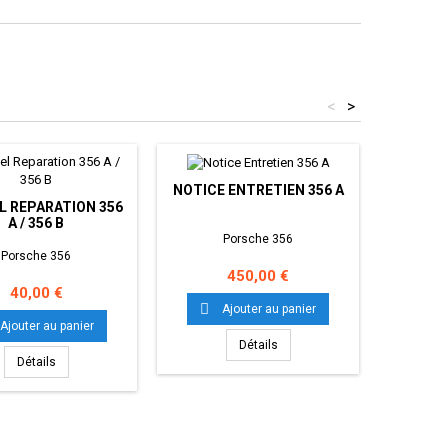
<
>
NOTICE ENTRETIEN 356 A
RETR
 REPARATION 356
A / 356 B
Porsche 356
Porsche 356
Prix
450,00 €
Prix
40,00 €


Ajouter au panier
Ajouter au panier
Détails
Détails