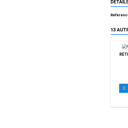
DÉTAIL
Référenc
13 AUT
RET
