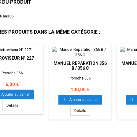
S DU PRODUIT
e
aa356
RES PRODUITS DANS LA MÊME CATÉGORIE :
ROVISEUR N° 227
MANUEL REPARATION 356
MANUEL
B / 356 C
Porsche 356
Porsche 356
Prix
6,00 €
Prix
100,00 €
Ajouter au panier


Ajouter au panier
Détails
Détails