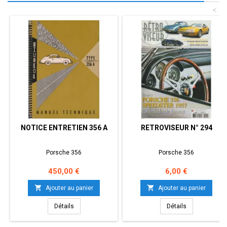
<
NOTICE ENTRETIEN 356 A
RETROVISEUR N° 294
Porsche 356
Porsche 356
Prix
Prix
450,00 €
6,00 €


Ajouter au panier
Ajouter au panier
Détails
Détails